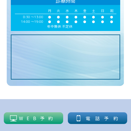
診療時間
月
火
水
木
金
土
日
祝
8:30 ～
13:00
●
●
●
●
●
●
●
●
14:00 ～
19:00
●
●
●
●
●
●
●
●
年中無休 不定休
WEB予約
電話予約