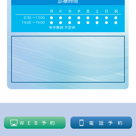
診療時間
月
火
水
木
金
土
日
祝
8:30 ～
13:00
●
●
●
●
●
●
●
●
14:00 ～
19:00
●
●
●
●
●
●
●
●
年中無休 不定休
WEB予約
電話予約