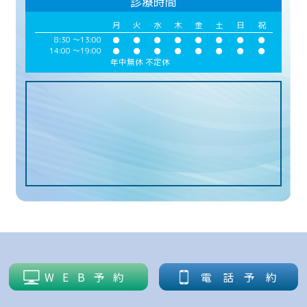
診療時間
月
火
水
木
金
土
日
祝
8:30 ～
13:00
●
●
●
●
●
●
●
●
14:00 ～
19:00
●
●
●
●
●
●
●
●
年中無休 不定休
WEB予約
電話予約