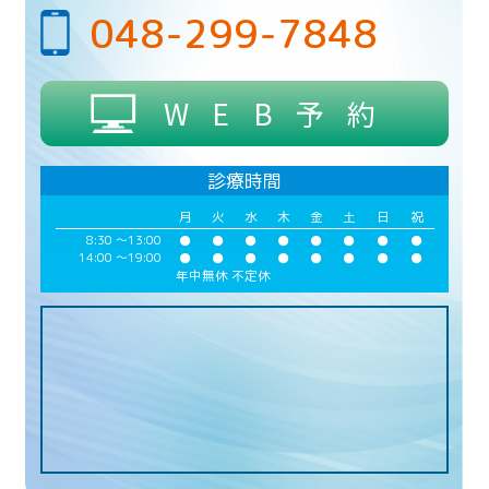
048-299-7848
WEB予約
診療時間
月
火
水
木
金
土
日
祝
8:30 ～
13:00
●
●
●
●
●
●
●
●
14:00 ～
19:00
●
●
●
●
●
●
●
●
年中無休 不定休