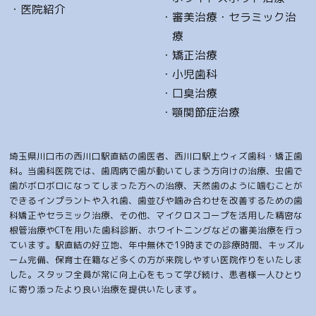
医院紹介
審美治療・セラミック治
療
矯正治療
小児歯科
口臭治療
顎関節症治療
埼玉県川口市の西川口駅直結の歯医者、西川口駅上ウィズ歯科・矯正歯
科。当歯科医院では、歯周病で歯が動いてしまう方向けの治療、虫歯で
歯がボロボロになってしまった方への治療、天然歯のように噛むことが
できるインプラントや入れ歯、歯並びや噛み合わせを改善するための歯
科矯正やセラミック治療、その他、マイクロスコープを活用した精密な
根管治療やCTを用いた歯科診断、ホワイトニングなどの審美治療を行っ
ています。駅直結の好立地、年中無休で19時までの診療時間、キッズル
ーム完備、保育士在籍など多くの方が来院しやすい医院作りをいたしま
した。スタッフ全員が常に向上心をもって学び続け、患者様一人ひとり
に寄り添ったより良い治療を提供いたします。