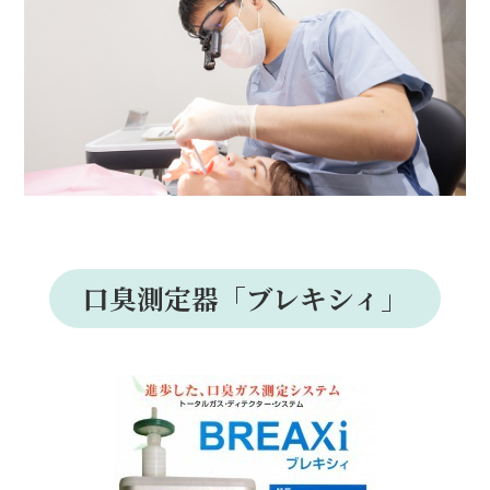
口臭測定器「ブレキシィ」